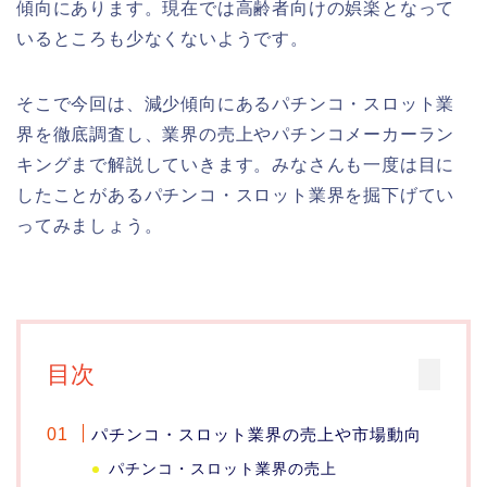
傾向にあります。現在では高齢者向けの娯楽となって
いるところも少なくないようです。
そこで今回は、減少傾向にあるパチンコ・スロット業
界を徹底調査し、業界の売上やパチンコメーカーラン
キングまで解説していきます。みなさんも一度は目に
したことがあるパチンコ・スロット業界を掘下げてい
ってみましょう。
目次
パチンコ・スロット業界の売上や市場動向
パチンコ・スロット業界の売上