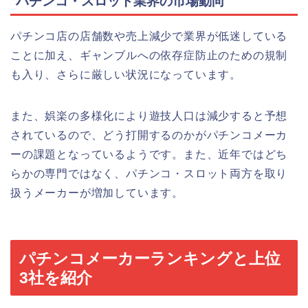
パチンコ・スロット業界の市場動向
パチンコ店の店舗数や売上減少で業界が低迷している
ことに加え、ギャンブルへの依存症防止のための規制
も入り、さらに厳しい状況になっています。
また、娯楽の多様化により遊技人口は減少すると予想
されているので、どう打開するのかがパチンコメーカ
ーの課題となっているようです。また、近年ではどち
らかの専門ではなく、パチンコ・スロット両方を取り
扱うメーカーが増加しています。
パチンコメーカーランキングと上位
3社を紹介