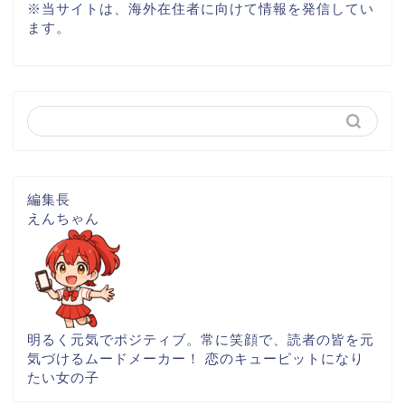
※
当サイトは、海外在住者に向けて情報を発信してい
ます。
編集長
えんちゃん
明るく元気でポジティブ。常に笑顔で、読者の皆を元
気づけるムードメーカー！ 恋のキューピットになり
たい女の子