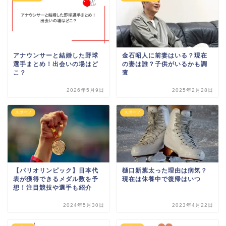
アナウンサーと結婚した野球
金石昭人に前妻はいる？現在
選手まとめ！出会いの場はど
の妻は誰？子供がいるかも調
こ？
査
2026年5月9日
2025年2月28日
スポーツ
スポーツ
【パリオリンピック】日本代
樋口新葉太った理由は病気？
表が獲得できるメダル数を予
現在は休養中で復帰はいつ
想！注目競技や選手も紹介
2024年5月30日
2023年4月22日