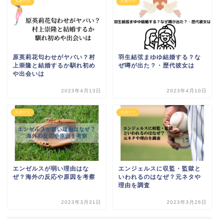
スポーツ
スポーツ
原英莉花匂わせがヤバい？村
羽生結弦まゆゆ結婚する？な
上崇隆と結婚するか馴れ初め
ぜ噂が出た？・歴代彼女は
や出会いは
2023年4月13日
2023年4月10日
スポーツ
スポーツ
エンゼルスが弱い理由はな
エンジェルスに収監・監獄と
ぜ？海外の反応や原因を考察
いわれるのはなぜ？元ネタや
理由を調査
2023年3月31日
2023年3月26日