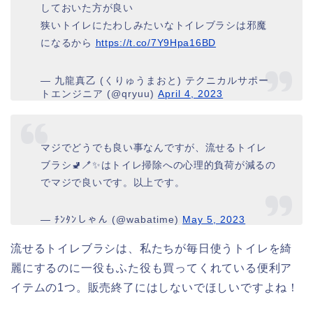
しておいた方が良い
狭いトイレにたわしみたいなトイレブラシは邪魔
になるから
https://t.co/7Y9Hpa16BD
— 九龍真乙 (くりゅうまおと) テクニカルサポー
トエンジニア (@qryuu)
April 4, 2023
マジでどうでも良い事なんですが、流せるトイレ
ブラシ🚽🪥✨はトイレ掃除への心理的負荷が減るの
でマジで良いです。以上です。
— ﾁﾝﾀﾝしゃん (@wabatime)
May 5, 2023
流せるトイレブラシは、私たちが毎日使うトイレを綺
麗にするのに一役もふた役も買ってくれている便利ア
イテムの1つ。販売終了にはしないでほしいですよね！