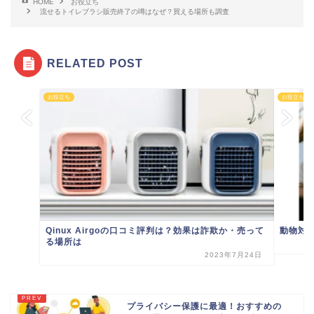
HOME
お役立ち
流せるトイレブラシ販売終了の噂はなぜ？買える場所も調査
RELATED POST
お役立ち
お役立ち
Qinux Airgoの口コミ評判は？効果は詐欺か・売って
動物対
る場所は
2023年7月24日
プライバシー保護に最適！おすすめの