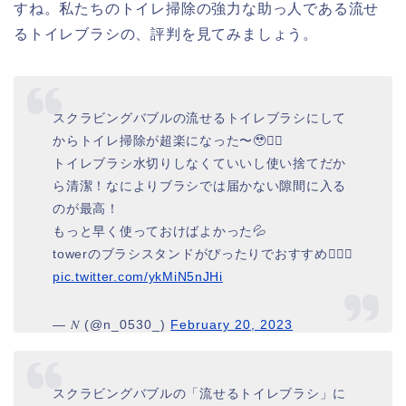
すね。私たちのトイレ掃除の強力な助っ人である流せ
るトイレブラシの、評判を見てみましょう。
スクラビングバブルの流せるトイレブラシにして
からトイレ掃除が超楽になった〜🥹👌🏻
トイレブラシ水切りしなくていいし使い捨てだか
ら清潔！なによりブラシでは届かない隙間に入る
のが最高！
もっと早く使っておけばよかった💦
towerのブラシスタンドがぴったりでおすすめ🙆🏻‍♀️
pic.twitter.com/ykMiN5nJHi
— 𝑁 (@n_0530_)
February 20, 2023
スクラビングバブルの「流せるトイレブラシ」に