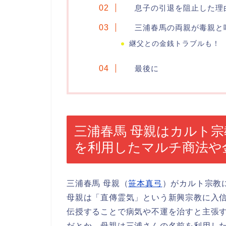
息子の引退を阻止した理
三浦春馬の両親が毒親と
継父との金銭トラブルも！
最後に
三浦春馬 母親はカルト
を利用したマルチ商法や
三浦春馬 母親（
笹本真弓
）がカルト宗教
母親は「直傳霊気」という新興宗教に入
伝授することで病気や不運を治すと主張
だとか。母親は三浦さんの名前を利用し