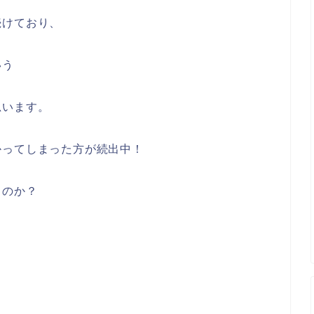
続けており、
いう
思います。
かってしまった方が続出中！
るのか？