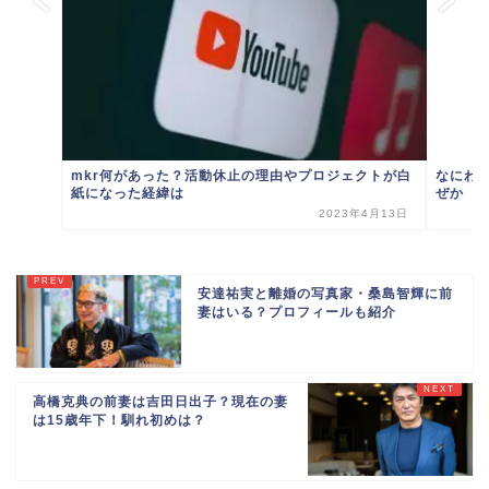
mkr何があった？活動休止の理由やプロジェクトが白
なにわ
紙になった経緯は
ぜか
2023年4月13日
安達祐実と離婚の写真家・桑島智輝に前
妻はいる？プロフィールも紹介
高橋克典の前妻は吉田日出子？現在の妻
は15歳年下！馴れ初めは？