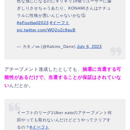
然な感じになるのにギリギリ19個でユーザーに歯
ぎしりさせちゃうあたり、KONAMIさんはナチュ
ラルに性格が悪いんじゃないかな🤔
#eFootball2023
#イーフト
pic.twitter.com/WQ2oZc8puB
— カキノ🥜 (@Kakino_Dane)
July 6, 2023
アチーブメント達成したとしても、
抽選に当選する可
能性があるだけで、当選することが保証はされていな
い
んだとか。
イーフトのリーグ1Uber eatsのアチーブメント何
回やっても取れないんだけどどうやってクリアす
るの？
#イーフト