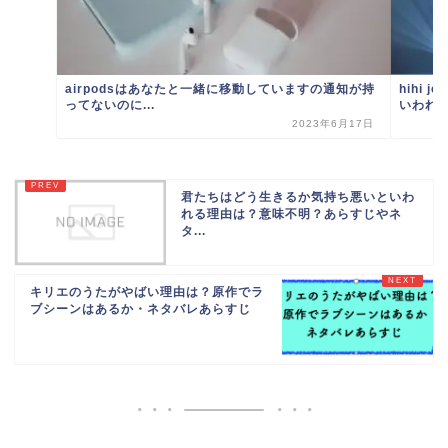
airpodsはあなたと一緒に移動していますの通知が持
hihi
ってないのに...
いわれる.
2023年6月17日
君たちはどう生きるか気持ち悪いといわ
れる理由は？意味不明？あらすじやネ
タ...
キリエのうたがやばい理由は？原作でラ
ブシーンはあるか・ネタバレあらすじ