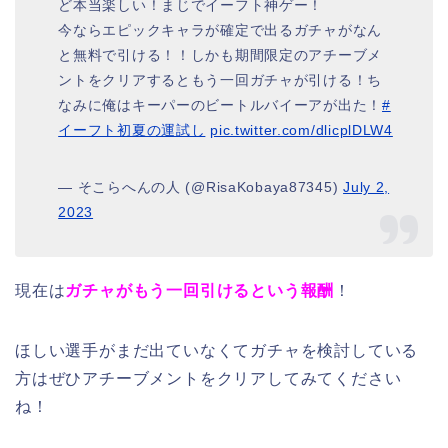
ど本当楽しい！まじでイーフト神ゲー！
今ならエピックキャラが確定で出るガチャがなん
と無料で引ける！！しかも期間限定のアチーブメ
ントをクリアするともう一回ガチャが引ける！ち
なみに俺はキーパーのビートルバイーアが出た！
#
イーフト初夏の運試し
pic.twitter.com/dlicplDLW4
— そこらへんの人 (@RisaKobaya87345)
July 2,
2023
現在は
ガチャがもう一回引けるという報酬
！
ほしい選手がまだ出ていなくてガチャを検討している
方はぜひアチーブメントをクリアしてみてください
ね！