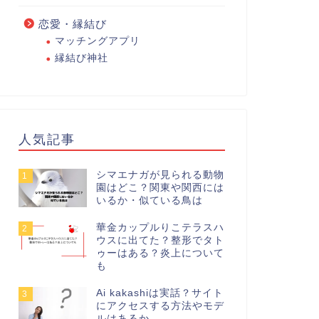
恋愛・縁結び
マッチングアプリ
縁結び神社
人気記事
シマエナガが見られる動物
1
園はどこ？関東や関西には
いるか・似ている鳥は
華金カップルりこテラスハ
2
ウスに出てた？整形でタト
ゥーはある？炎上について
も
Ai kakashiは実話？サイト
3
にアクセスする方法やモデ
ルはあるか