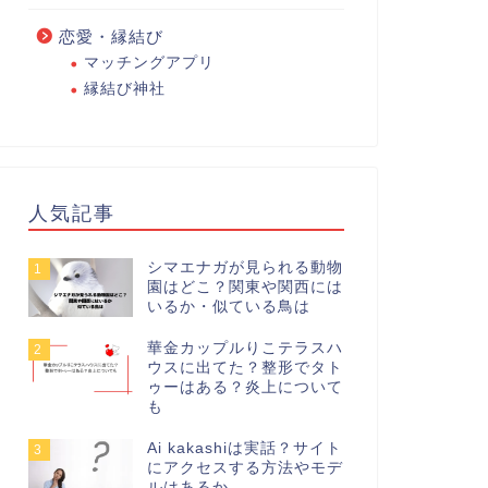
恋愛・縁結び
マッチングアプリ
縁結び神社
人気記事
シマエナガが見られる動物
1
園はどこ？関東や関西には
いるか・似ている鳥は
華金カップルりこテラスハ
2
ウスに出てた？整形でタト
ゥーはある？炎上について
も
Ai kakashiは実話？サイト
3
にアクセスする方法やモデ
ルはあるか