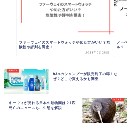
ファーウェイのスマートウォッチやめた方がいい？危
ノーベ
険性や評判を調査！
ル？
2023年5月28日
h&sのシャンプーが販売終了の噂！な
ぜ？どこで買えるかも調査
キーウィが見れる日本の動物園は？1匹
死亡のニュースも…生態を解説