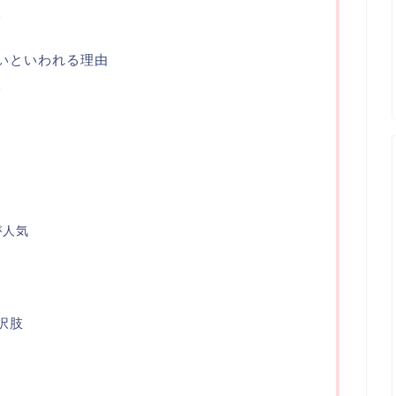
る
いといわれる理由
る
が人気
択肢