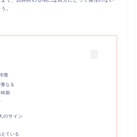
ょう。
特徴
が重なる
い時期
い
人のサイン
抱えている