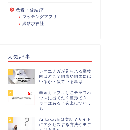
恋愛・縁結び
マッチングアプリ
縁結び神社
人気記事
シマエナガが見られる動物
1
園はどこ？関東や関西には
いるか・似ている鳥は
華金カップルりこテラスハ
2
ウスに出てた？整形でタト
ゥーはある？炎上について
も
Ai kakashiは実話？サイト
3
にアクセスする方法やモデ
ルはあるか