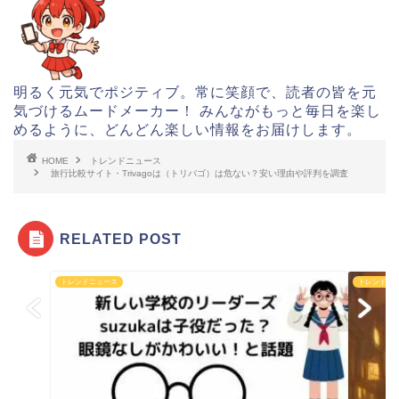
明るく元気でポジティブ。常に笑顔で、読者の皆を元
気づけるムードメーカー！ みんながもっと毎日を楽し
めるように、どんどん楽しい情報をお届けします。
HOME
トレンドニュース
旅行比較サイト・Trivagoは（トリバゴ）は危ない？安い理由や評判を調査
RELATED POST
トレンドニュース
トレンドニ