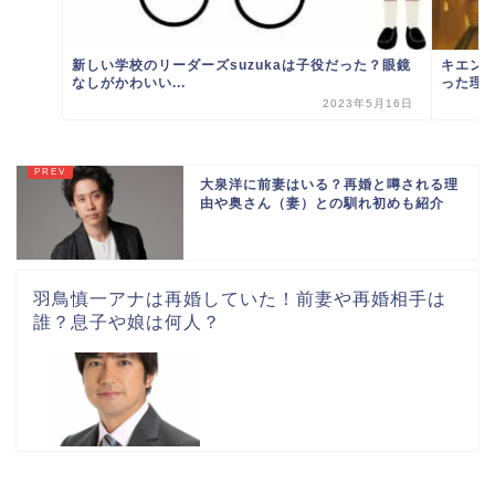
新しい学校のリーダーズsuzukaは子役だった？眼鏡
キエン
なしがかわいい...
った理
2023年5月16日
大泉洋に前妻はいる？再婚と噂される理
由や奥さん（妻）との馴れ初めも紹介
羽鳥慎一アナは再婚していた！前妻や再婚相手は
誰？息子や娘は何人？