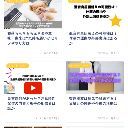
トレンドニュース
トレンドニュース
寝落ちもちもち元ネタや意
亜音有星組替えの可能性は？
味・由来は?気持ち悪いかセリ
休演の理由や外部出演はある
フややり方は
か
2023年6月16日
2023年6月12日
トレンドニュース
トレンドニュース
白雪巴何があった？注意喚起
数原龍友は病気で脱退する？
配信の内容と相手の配信者は
父親との関係や今後の活動は
誰か
2023年6月10日
2023年6月10日