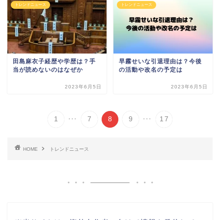
トレンドニュース
トレンドニュース
田島麻衣子経歴や学歴は？手
早霧せいな引退理由は？今後
当が読めないのはなぜか
の活動や改名の予定は
2023年6月5日
2023年6月5日
...
...
1
7
8
9
17
HOME
トレンドニュース