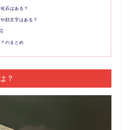
？化石はある？
プや顔文字はある？
応
は？のまとめ
は？