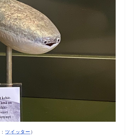
用：
ツイッター
）