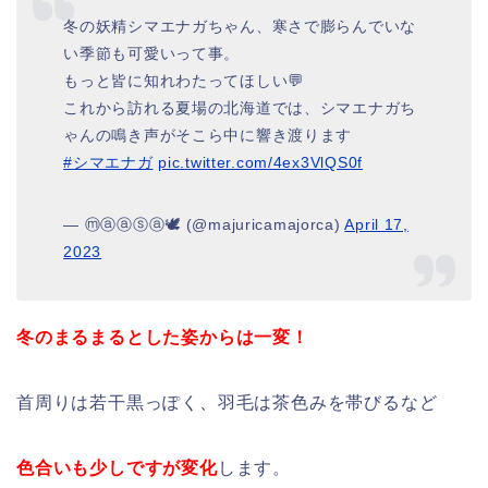
冬の妖精シマエナガちゃん、寒さで膨らんでいな
い季節も可愛いって事。
もっと皆に知れわたってほしい💬
これから訪れる夏場の北海道では、シマエナガち
ゃんの鳴き声がそこら中に響き渡ります
#シマエナガ
pic.twitter.com/4ex3VlQS0f
— ⓜⓐⓐⓢⓐ🕊 (@majuricamajorca)
April 17,
2023
冬のまるまるとした姿からは一変！
首周りは若干黒っぽく、羽毛は茶色みを帯びるなど
色合いも少しですが変化
します。