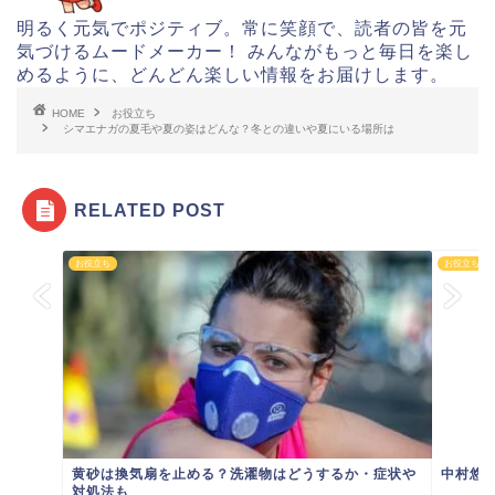
明るく元気でポジティブ。常に笑顔で、読者の皆を元
気づけるムードメーカー！ みんながもっと毎日を楽し
めるように、どんどん楽しい情報をお届けします。
HOME
お役立ち
シマエナガの夏毛や夏の姿はどんな？冬との違いや夏にいる場所は
RELATED POST
お役立ち
お役立ち
黄砂は換気扇を止める？洗濯物はどうするか・症状や
中村悠
対処法も