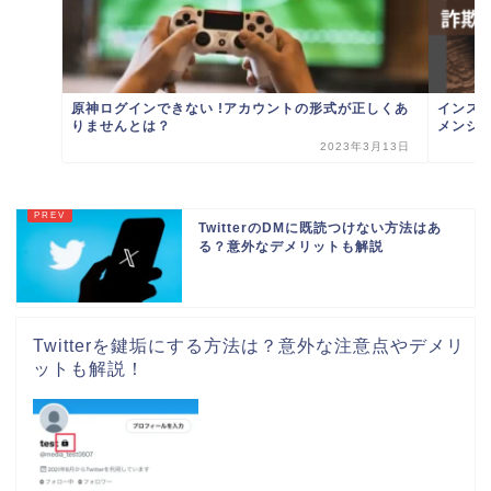
原神ログインできない !アカウントの形式が正しくあ
インスタ
りませんとは？
メンショ
2023年3月13日
TwitterのDMに既読つけない方法はあ
る？意外なデメリットも解説
Twitterを鍵垢にする方法は？意外な注意点やデメリ
ットも解説！