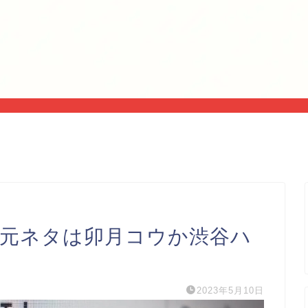
？元ネタは卯月コウか渋谷ハ
2023年5月10日