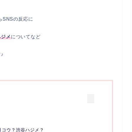
らSNSの反応に
ハジメ
についてなど
♪
卯月コウ？渋谷ハジメ？