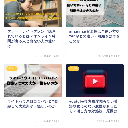
フォートナイトフレンド隠さ
snapmap安全性は？使い方や
れているとは？オンライン時
zenlyとの違い・引継ぎはでき
間が出る人と出ない人の違い
るのか
は
2023年4月14日
2023年4月14日
アプリ
アプリ
ライトハウス口コミバレる?登
youtube検索履歴知らない英
録して大丈夫か・怪しいのか
語や覚えのない履歴があった
ら？消し方や対処法・原因は
2023年4月13日
2023年4月11日