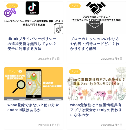
アプリ
アプリ
tiktokプライバシーポリシー
プロセカミッションのやり方
の追加更新は無視してよい？
や内容・招待コードどこ？わ
安全に利用する方法
かりやすく解説
2023年4月8日
2023年4月6日
アプリ
アプリ
whoo登録できない？使い方や
whoo危険性は？位置情報共有
android版はあるか
アプリは安全かzenlyの代わり
になるのか
2023年4月6日
2023年4月6日