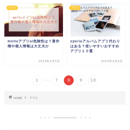
アプリ
アプリ
meituアプリai危険性は？著作
xperiaアルバムアプリ代わり
権や個人情報は大丈夫か
はある？使いやすいおすすめ
アプリ１０選
2023年4月5日
2023年4月3日
...
1
7
8
9
10
HOME
アプリ