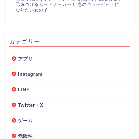
元気づけるムードメーカー！ 恋のキューピットに
なりたい女の子
カテゴリー
アプリ
Instagram
LINE
Twitter・X
ゲーム
危険性