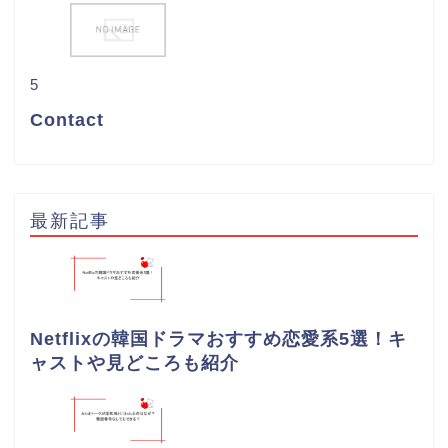
5
Contact
最新記事
Netflixの韓国ドラマおすすめ恋愛系5選！キ
ャストや見どころも紹介