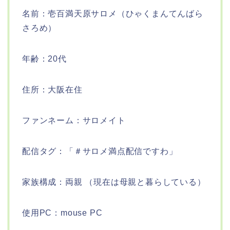
名前：壱百満天原サロメ（ひゃくまんてんばら
さろめ）
年齢：20代
住所：大阪在住
ファンネーム：サロメイト
配信タグ：「＃サロメ満点配信ですわ」
家族構成：両親 （現在は母親と暮らしている）
使用PC：mouse PC