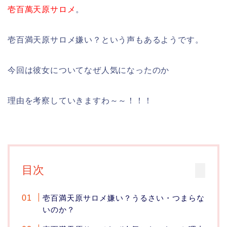
壱百萬天原サロメ
。
壱百満天原サロメ嫌い？という声もあるようです。
今回は彼女についてなぜ人気になったのか
理由を考察していきますわ～～！！！
目次
壱百満天原サロメ嫌い？うるさい・つまらな
いのか？