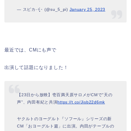
— スピカ‧✧̣̥̇･ (@su_5_pi)
January 25, 2023
最近では、CMにも声で
出演して話題になりました！
【23日から放映】壱百満天原サロメがCMで”天の
声”、内田有紀と共演
https://t.co/Jisb22d6mk
ヤクルトのヨーグルト『ソフール』シリーズの新
CM「おヨーグルト篇」に出演。内田がテーブルの