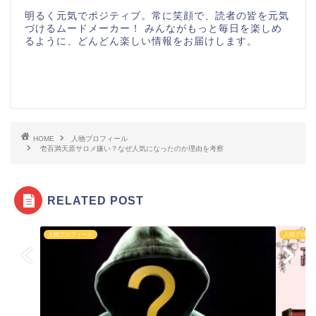
明るく元気でポジティブ。常に笑顔で、読者の皆を元気
づけるムードメーカー！ みんながもっと毎日を楽しめ
るように、どんどん楽しい情報をお届けします。
HOME
人物プロフィール
壱百満天原サロメ嫌い？なぜ人気になったのか理由を考察
RELATED POST
人物プロフィール
人物プロフ