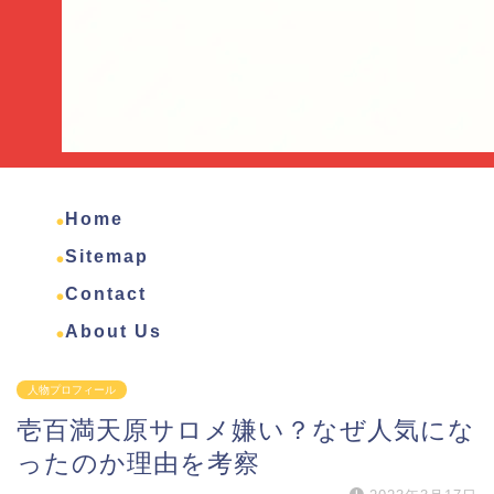
Home
Sitemap
Contact
About Us
人物プロフィール
壱百満天原サロメ嫌い？なぜ人気にな
ったのか理由を考察