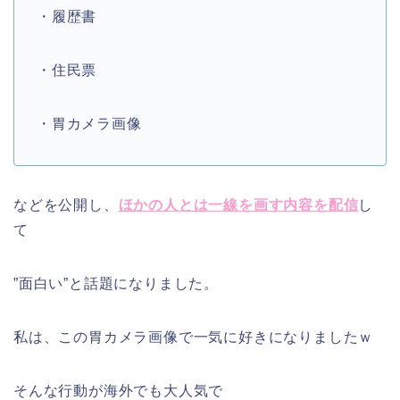
・履歴書
・住民票
・胃カメラ画像
などを公開し、
ほかの人とは一線を画す内容を配信
し
て
”面白い”と話題になりました。
私は、この胃カメラ画像で一気に好きになりましたｗ
そんな行動が海外でも大人気で