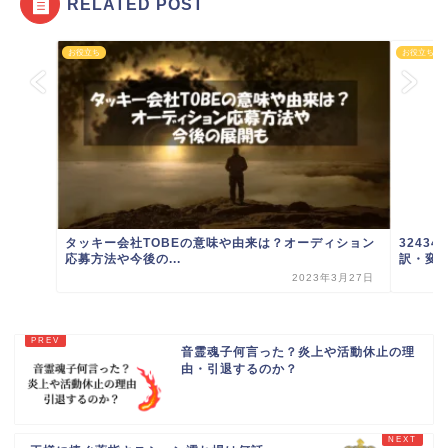
RELATED POST
お役立ち
お役立ち
タッキー会社TOBEの意味や由来は？オーディション
3243
応募方法や今後の...
訳・変
2023年3月27日
音霊魂子何言った？炎上や活動休止の理
由・引退するのか？