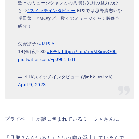
数々のミュージシャンとの共演も矢野の魅力のひ
とつ
#スイッチインタビュー
EP2では忌野清志郎や
岸田繁、YMOなど、数々のミュージシャン映像も
紹介！
矢野顕子×
#MISIA
14(金)夜9:30
#Eテレ
https://t.co/emM3aovO0L
pic.twitter.com/vpJ981ILdT
— NHKスイッチインタビュー (@nhk_switch)
April 9, 2023
プライベートが謎に包まれているミーシャさんに
「旦那さんがいる！」という噂が浮上しているんで