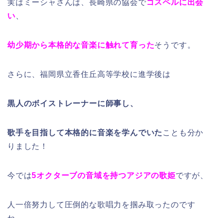
実はミーシャさんは、長崎県の協会で
ゴスペルに出会
い
、
幼少期から本格的な音楽に触れて育った
そうです。
さらに、福岡県立香住丘高等学校に進学後は
黒人のボイストレーナーに師事し、
歌手を目指して本格的に音楽を学んでいた
ことも分か
りました！
今では
5オクターブの音域を持つアジアの歌姫
ですが、
人一倍努力して圧倒的な歌唱力を掴み取ったのです