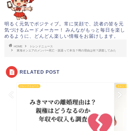
明るく元気でポジティブ。常に笑顔で、読者の皆を元
気づけるムードメーカー！ みんながもっと毎日を楽し
めるように、どんどん楽しい情報をお届けします。
HOME
トレンドニュース
東海オンエアのメンバー死亡・脱退って本当？噂の理由は何？調査してみた
RELATED POST
トレンドニュース
トレンドニ