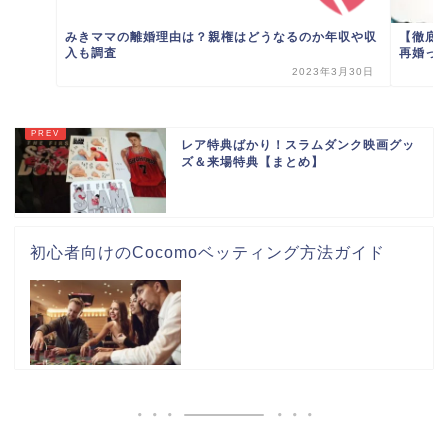
みきママの離婚理由は？親権はどうなるのか年収や収
【徹底
入も調査
再婚っ
2023年3月30日
レア特典ばかり！スラムダンク映画グッ
ズ＆来場特典【まとめ】
初心者向けのCocomoベッティング方法ガイド