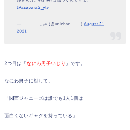
姉さん方。eighterは傷つくんですよ。
@asaparaS_ytv
— _______𓈒 𓂂𓏸 (@unichan____)
August 21,
2021
2つ目は「
なにわ男子いじり
」です。
なにわ男子に対して、
「関西ジャニーズは誰でも1人1個は
面白くないギャグを持っている」