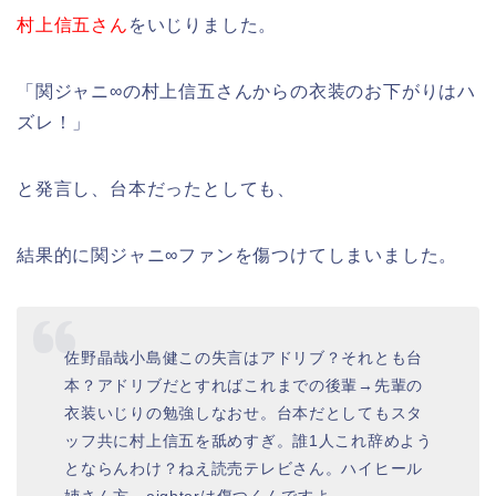
村上信五さん
をいじりました。
「関ジャニ∞の村上信五さんからの衣装のお下がりはハ
ズレ！」
と発言し、台本だったとしても、
結果的に関ジャニ∞ファンを傷つけてしまいました。
佐野晶哉小島健この失言はアドリブ？それとも台
本？アドリブだとすればこれまでの後輩→先輩の
衣装いじりの勉強しなおせ。台本だとしてもスタ
ッフ共に村上信五を舐めすぎ。誰1人これ辞めよう
とならんわけ？ねえ読売テレビさん。ハイヒール