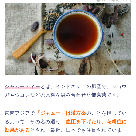
ジャムーティー
とは、インドネシアの原産で、ショウ
ガやウコンなどの原料を組み合わせた
健康茶
です。
東南アジアで
「ジャムー」は漢方薬
のことを指してい
るようで、その名の通り、
血圧を下げたり、花粉症に
効果がある
とされ、最近、日本でも注目されていま