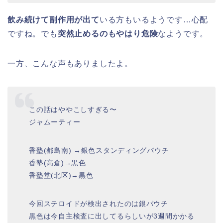
飲み続けて副作用が出て
いる方もいるようです…心配
ですね。でも
突然止めるのもやはり危険
なようです。
一方、こんな声もありましたよ。
この話はややこしすぎる〜
ジャムーティー
香塾(都島南) →銀色スタンディングパウチ
香塾(高倉)→黒色
香塾堂(北区)→黒色
今回ステロイドが検出されたのは銀パウチ
黒色は今自主検査に出してるらしいが3週間かかる