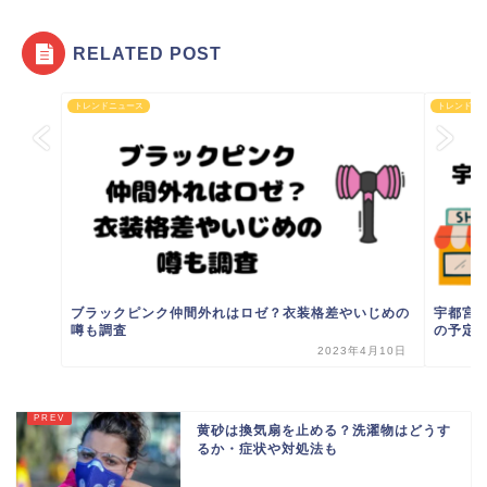
RELATED POST
トレンドニュース
トレンドニ
ブラックピンク仲間外れはロゼ？衣装格差やいじめの
宇都宮
噂も調査
の予定
2023年4月10日
黄砂は換気扇を止める？洗濯物はどうす
るか・症状や対処法も