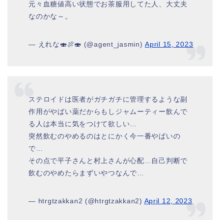
元々血糖値高い状態でお茶服用してた人、大丈夫
なのかな～。
— えれな🍣🍖🍣 (@agent_jasmin)
April 15, 2023
ステロイドは医者がガチガチに管理するような副
作用がやばい薬だからもしジャムーティー飲んで
る人は本当に気をつけて欲しい…
突然飲むのやめるのはとにかく今一番やばいの
で…
その点で平子さんと村上さんが心配…自己判断で
飲むのやめたらまずいやつなんで…
— htrgtzakkan2 (@htrgtzakkan2)
April 12, 2023